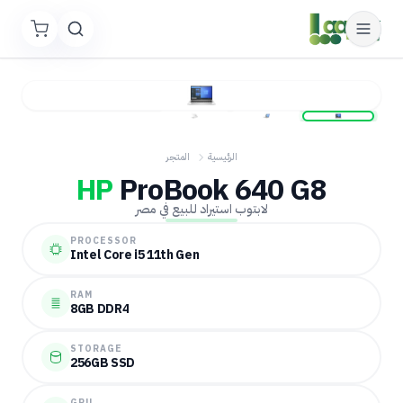
الرئيسية
المتجر
HP
ProBook 640 G8
لابتوب استيراد للبيع في مصر
PROCESSOR
Intel Core i5 11th Gen
RAM
8GB DDR4
STORAGE
256GB SSD
GPU