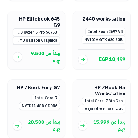
HP Elitebook 645
Z440 workstation
G9
Intel Xeon 2697 V4
AMD Ryzen 5 Pro 5675U
NVIDIA GTX 680 2GB
AMD Radeon Graphics مدمج
يبدأ من
9,500
EGP 18,499
ج.م
HP ZBook Fury G7
HP ZBook G5
Workstation
Intel Core i7
Intel Core i7 8th Gen
NVIDIA 4GB GDDR6
NVIDIA Quadro P1000 4GB
يبدأ من
15,999
يبدأ من
20,500
ج.م
ج.م