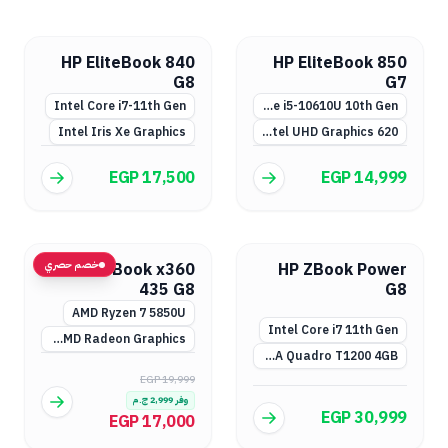
HP EliteBook 840
HP EliteBook 850
G8
G7
Intel Core i7-11th Gen
Intel Core i5-10610U 10th Gen
Intel Iris Xe Graphics
Intel UHD Graphics 620
EGP 17,500
EGP 14,999
خصم حصري
HP ProBook x360
HP ZBook Power
435 G8
G8
AMD Ryzen 7 5850U
Intel Core i7 11th Gen
AMD Radeon Graphics مدمج
NVIDIA Quadro T1200 4GB
EGP 19,999
وفر
2,999
ج.م
EGP 30,999
EGP 17,000