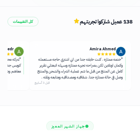
138
عميل شاركوا تجربتهم
كل التقييمات
d Khedr
Amira Ahmed
"
خدمه ممتازه . كنت خايفه جدا من اني اشتري حاجه مستعمله
"
شركه محترمه جد
وكمان اونلاين لكن بصراحه تجربه ممتازه وسهله اتبعتلي تقرير
كويس جدا وبيساع
كامل عن المنتج من قبل ما تتم عملية الشراء والشحن والمنتج
معاهم وديما في 
وصل في حالة ممتازه جدا. شفافيه ومصداقيه ومتابعه وثقه .
شكرا ليكم
"
قبل 3 أسابيع
جهاز الشهر المميز