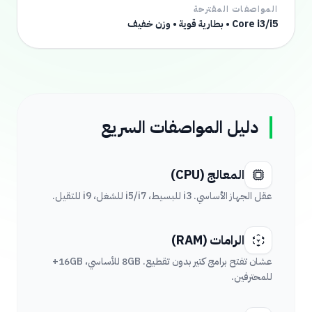
المواصفات المقترحة
Core i3/i5 • بطارية قوية • وزن خفيف
دليل المواصفات السريع
المعالج (CPU)
عقل الجهاز الأساسي. i3 للبسيط، i5/i7 للشغل، i9 للتقيل.
الرامات (RAM)
عشان تفتح برامج كتير بدون تقطيع. 8GB للأساسي، 16GB+
للمحترفين.