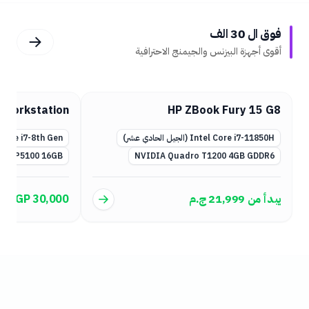
فوق ال 30 الف
أقوى أجهزة البيزنس والجيمنج الاحترافية
vo Slim Pro 9
HP ZBook 17 G5 Workstation
3th Gen H-Series
Intel Core i7-8th Gen
A RTX 4050 6GB
NVIDIA Quadro P5100 16GB
EGP 64,999
EGP 30,000