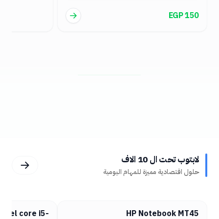
EGP 200
لابتوب تحت ال 10 الاف
حلول اقتصادية مميزة للمهام اليومية
hinkpad L380
HP ProBook 650 G3 | intel core i5-