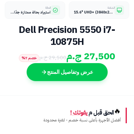
الشاشة
الحالة
15.6" UHD+ (3840x2400) InfinityEdge Anti-Glare
استيراد بحالة ممتازة جدًا (كسر زيرو)
Dell Precision 5550 i7-
10875H
27,500
ج.م
29,500
ج.م
خصم
7
%
عرض وتفاصيل المنتج
🔥
الحق قبل م
يفوتك !
أفضل الأجهزة بأعلى نسبة خصم - لفترة محدودة