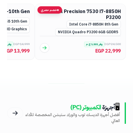
خصم حصري
 Yoga Gen 3
Dell Latitude 5510 i5-10th Gen
re i7-12th Gen
Intel Core i5 10th Gen
ris Xe Graphics
Intel UHD Graphics
EGP 25,999
EGP 14,999
وفر
1,000
ج.م
وفر
,000
EGP 24,999
EGP 13,999
🖥️
أجهزة
الكمبيوتر (PC)
أفضل أجهزة الديسك توب والورك ستيشن المخصصة للأداء
العالي