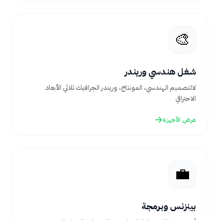
🎨
شغل هندسي وريندر
لالتصميم الهندسي، المونتاج، وريندر الجرافيك ثلاثي الأبعاد
الاحترافي
عرض الأجهزة
💼
بينزنس وبرمجة