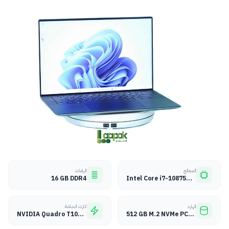
المعالج
الرامات
16 GB DDR4
Intel Core i7-10875H 10th Gen
الهارد
كارت الشاشة
NVIDIA Quadro T1000 4GB GDDR6
512 GB M.2 NVMe PCIe SSD