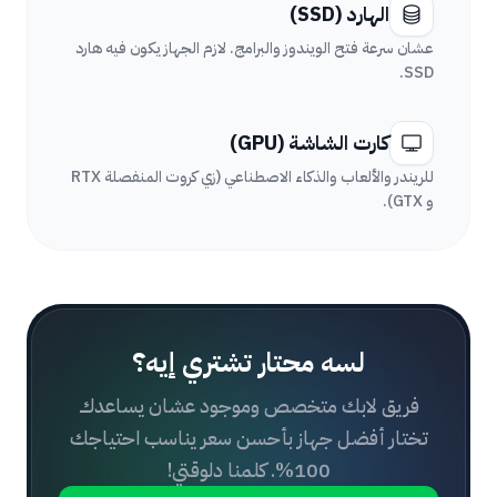
الهارد (SSD)
عشان سرعة فتح الويندوز والبرامج. لازم الجهاز يكون فيه هارد
SSD.
كارت الشاشة (GPU)
للريندر والألعاب والذكاء الاصطناعي (زي كروت المنفصلة RTX
و GTX).
لسه محتار تشتري إيه؟
فريق لابك متخصص وموجود عشان يساعدك
تختار أفضل جهاز بأحسن سعر يناسب احتياجك
100%. كلمنا دلوقتي!