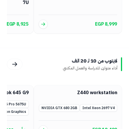
7U
EGP 6,299
EGP 8,925
لابتوب من 10 لـ 20 الف
أداء متوازن للدراسة والعمل المكتبي
Latitude 5520
HP Elitebook 645 G9
AMD Ryzen 5 Pro 5675U
tel Core i5-11th
AMD Radeon Graphics مدمج