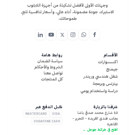
وجهتك الأولى لأفضل تشكيلة من أجهزة اللابتوب
7
الرام
الاستيراد. جودة مضمونة، أداء عالي، وأسعار تنافسية تلبي
8GB
طموحاتك.
16GB
32GB
64GB
التخزين
256GB
512GB
الأقسام
روابط هامة
1TB
سياسة الضمان
اكسسوارات
2TB
الشروط والأحكام
جيمنج
بطاقة
تواصل معنا
شغل هندسي وريندر
الرسوميات
كل المنتجات
بينزنس وبرمجة
NVIDIA
AMD
دراسة واستخدام يومي
Intel
شرفنا بالزيارة
نقبل الدفع عبر
12 شارع محمد صدقي باشا
MASTERCARD
VISA
بجانب فندق الفريدة - التحرير -
VODAFONE CASH
القاهرة
افتح في خرائط جوجل ←