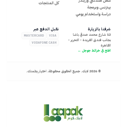
شغل هندسي وريندر
هندسي
كل المنتجات
بينزنس وبرمجة
وريندر
بينزنس
دراسة واستخدام يومي
وبرمجة
دراسة
شرفنا بالزيارة
نقبل الدفع عبر
واستخدام
12 شارع محمد صدقي باشا
يومي
MASTERCARD
VISA
بجانب فندق الفريدة - التحرير -
PC
VODAFONE CASH
القاهرة
Workstations
افتح في خرائط جوجل ←
المعالج
Core
i3
Core
©
2026
لابك. جميع الحقوق محفوظة. اختيار يطمنك.
i5
Core
i7
Core
i9
Ryzen
3
Ryzen
5
Ryzen