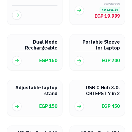
EGP 21,500
وفر
1,501
ج.م
EGP 19,999
Dual Mode
Portable Sleeve
Rechargeable
for Laptop
Wireless Bluetooth
Mouse
EGP 150
EGP 200
Adjustable laptop
USB C Hub 3.0,
stand
CRTEPST 7 in 2
Multiport Hub
Adapter
EGP 150
EGP 450