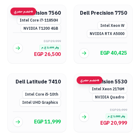
خصم حصري
Dell Precision 7560
Dell Precision 7750
Intel Core i7-11850H
Intel Xeon W
NVIDIA T1200 4GB
NVIDIA RTX A5000
EGP 29,999
وفر
3,499
ج.م
EGP 40,425
EGP 26,500
خصم حصري
Dell Latitude 7410
Dell Precision 5530
Intel Xeon 2176M
Intel Core i5-10th
NVIDIA Quadro
Intel UHD Graphics
EGP 21,999
وفر
1,000
ج.م
EGP 11,999
EGP 20,999