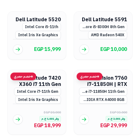
Dell Latitude 5520
Dell Latitude 5591
Intel Core i5-11th
Intel Core i5-8300H 8th Gen
Intel Iris Xe Graphics
AMD Radeon 540X
EGP 15,999
EGP 10,000
خصم حصري
خصم حصري
Dell Latitude 7420
Dell Precision 7760
X360 i7 11th Gen
i7-11850H | RTX
A4000 & A3000
Intel Core i7-11th Gen
Intel Core i7-11850H 11th Gen
NVIDIA RTX A4000 8GB أو RTX A3000 (اختياري)
Intel Iris Xe Graphics
EGP 20,000
EGP 33,000
وفر
3,001
ج.م
وفر
1,001
ج.م
EGP 18,999
EGP 29,999