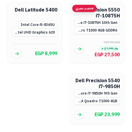
خصم حصري
Dell Latitude 5400
Dell Precision 5550
i7-10875H
Intel Core i7-10875H 10th Gen
Intel Core i5-8365U
NVIDIA Quadro T1000 4GB GDDR6
Intel UHD Graphics 620
EGP 29,500
وفر
2,000
ج.م
EGP 8,999
EGP 27,500
Dell Precision 5540
i7-9850H
Intel Core i7-9850H 9th Gen
NVIDIA Quadro T1000 4GB
EGP 23,999