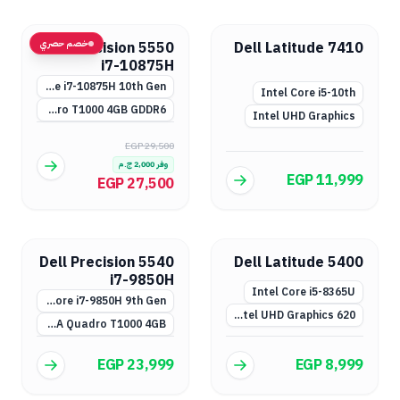
خصم حصري
Dell Precision 5550
Dell Latitude 7410
i7-10875H
Intel Core i7-10875H 10th Gen
Intel Core i5-10th
NVIDIA Quadro T1000 4GB GDDR6
Intel UHD Graphics
EGP 29,500
وفر
2,000
ج.م
EGP 11,999
EGP 27,500
Dell Precision 5540
Dell Latitude 5400
i7-9850H
Intel Core i5-8365U
Intel Core i7-9850H 9th Gen
Intel UHD Graphics 620
NVIDIA Quadro T1000 4GB
EGP 23,999
EGP 8,999