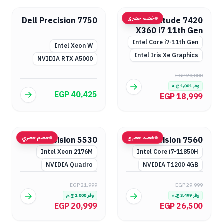
خصم حصري
Dell Precision 7750
Dell Latitude 7420
X360 i7 11th Gen
Intel Core i7-11th Gen
Intel Xeon W
Intel Iris Xe Graphics
NVIDIA RTX A5000
EGP 20,000
وفر
1,001
ج.م
EGP 40,425
EGP 18,999
خصم حصري
خصم حصري
Dell Precision 5530
Dell Precision 7560
Intel Xeon 2176M
Intel Core i7-11850H
NVIDIA Quadro
NVIDIA T1200 4GB
EGP 21,999
EGP 29,999
وفر
3,499
ج.م
وفر
1,000
ج.م
EGP 20,999
EGP 26,500