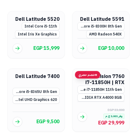
Dell Latitude 5520
Dell Latitude 5591
Intel Core i5-11th
Intel Core i5-8300H 8th Gen
Intel Iris Xe Graphics
AMD Radeon 540X
EGP 15,999
EGP 10,000
خصم حصري
Dell Latitude 7400
Dell Precision 7760
i7-11850H | RTX
A4000 & A3000
Intel Core i7-11850H 11th Gen
Intel Core i5-8365U 8th Gen
NVIDIA RTX A4000 8GB أو RTX A3000 (اختياري)
Intel UHD Graphics 620
EGP 33,000
وفر
3,001
ج.م
EGP 9,500
EGP 29,999