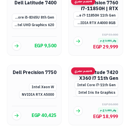
خصم حصري
Dell Latitude 7400
Dell Precision 7760
i7-11850H | RTX
A4000 & A3000
Intel Core i7-11850H 11th Gen
Intel Core i5-8365U 8th Gen
NVIDIA RTX A4000 8GB أو RTX A3000 (اختياري)
Intel UHD Graphics 620
EGP 33,000
وفر
3,001
ج.م
EGP 9,500
EGP 29,999
خصم حصري
Dell Precision 7750
Dell Latitude 7420
X360 i7 11th Gen
Intel Core i7-11th Gen
Intel Xeon W
Intel Iris Xe Graphics
NVIDIA RTX A5000
EGP 20,000
وفر
1,001
ج.م
EGP 40,425
EGP 18,999