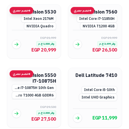
خصم حصري
خصم حصري
Dell Precision 5530
Dell Precision 7560
Intel Xeon 2176M
Intel Core i7-11850H
NVIDIA Quadro
NVIDIA T1200 4GB
EGP 21,999
EGP 29,999
وفر
3,499
ج.م
وفر
1,000
ج.م
EGP 20,999
EGP 26,500
خصم حصري
Dell Precision 5550
Dell Latitude 7410
i7-10875H
Intel Core i7-10875H 10th Gen
Intel Core i5-10th
NVIDIA Quadro T1000 4GB GDDR6
Intel UHD Graphics
EGP 29,500
وفر
2,000
ج.م
EGP 11,999
EGP 27,500