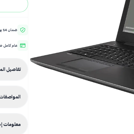
ضمان 14 يوم استبدال واسترجاع
عام كامل صي
تفاصيل الم
المواصفات ا
معلومات إض