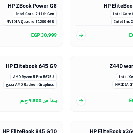
HP ZBook Power G8
HP EliteBo
Intel Core i7 11th Gen
Intel Core 
NVIDIA Quadro T1200 4GB
Intel Iris 
EGP 30,999
E
HP Elitebook 645 G9
Z440 wor
AMD Ryzen 5 Pro 5675U
Intel X
NVIDIA G
AMD Radeon Graphics مدمج
E
يبدأ من
9,500
ج.م
HP EliteBook 845 G10
HP EliteBook x3