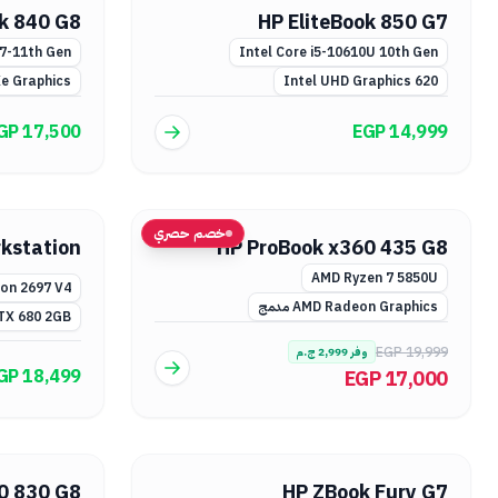
ok 840 G8
HP EliteBook 850 G7
i7-11th Gen
Intel Core i5-10610U 10th Gen
Xe Graphics
Intel UHD Graphics 620
GP 17,500
EGP 14,999
خصم حصري
kstation
HP ProBook x360 435 G8
AMD Ryzen 7 5850U
eon 2697 V4
AMD Radeon Graphics مدمج
TX 680 2GB
EGP 19,999
وفر
2,999
ج.م
GP 18,499
EGP 17,000
60 830 G8
HP ZBook Fury G7