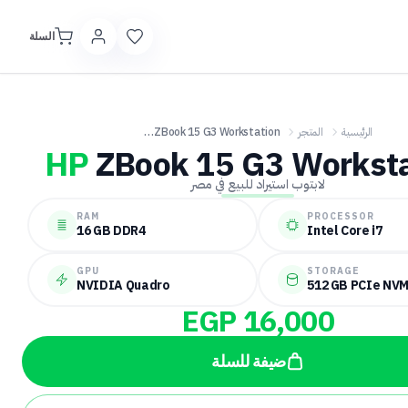
السلة
الرئيسية
المتجر
HP ZBook 15 G3 Workstation
HP
ZBook 15 G3 Worksta
لابتوب استيراد للبيع في مصر
RAM
PROCESSOR
16 GB DDR4
Intel Core i7
GPU
STORAGE
NVIDIA Quadro
512 GB PCIe NV
EGP 16,000
ضيفة للسلة