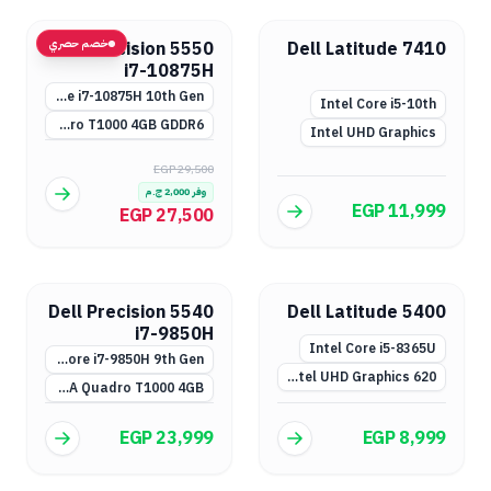
خصم حصري
Dell Precision 5550
Dell Latitude 7410
i7-10875H
Intel Core i7-10875H 10th Gen
Intel Core i5-10th
NVIDIA Quadro T1000 4GB GDDR6
Intel UHD Graphics
EGP 29,500
وفر
2,000
ج.م
EGP 11,999
EGP 27,500
Dell Precision 5540
Dell Latitude 5400
i7-9850H
Intel Core i5-8365U
Intel Core i7-9850H 9th Gen
Intel UHD Graphics 620
NVIDIA Quadro T1000 4GB
EGP 23,999
EGP 8,999