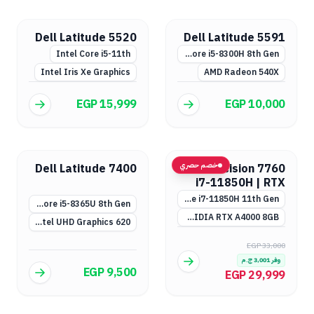
Dell Latitude 5520
Dell Latitude 5591
Intel Core i5-11th
Intel Core i5-8300H 8th Gen
Intel Iris Xe Graphics
AMD Radeon 540X
EGP 15,999
EGP 10,000
خصم حصري
Dell Latitude 7400
Dell Precision 7760
i7-11850H | RTX
A4000 & A3000
Intel Core i7-11850H 11th Gen
Intel Core i5-8365U 8th Gen
NVIDIA RTX A4000 8GB أو RTX A3000 (اختياري)
Intel UHD Graphics 620
EGP 33,000
وفر
3,001
ج.م
EGP 9,500
EGP 29,999