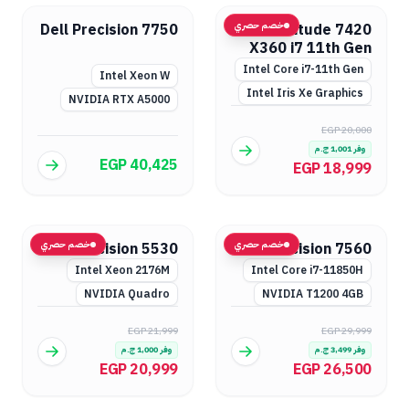
خصم حصري
Dell Precision 7750
Dell Latitude 7420
X360 i7 11th Gen
Intel Core i7-11th Gen
Intel Xeon W
Intel Iris Xe Graphics
NVIDIA RTX A5000
EGP 20,000
وفر
1,001
ج.م
EGP 40,425
EGP 18,999
خصم حصري
خصم حصري
Dell Precision 5530
Dell Precision 7560
Intel Xeon 2176M
Intel Core i7-11850H
NVIDIA Quadro
NVIDIA T1200 4GB
EGP 21,999
EGP 29,999
وفر
3,499
ج.م
وفر
1,000
ج.م
EGP 20,999
EGP 26,500