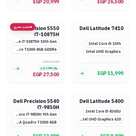
EGP 20,999
EGP 26,500
خصم حصري
Dell Precision 5550
Dell Latitude 7410
i7-10875H
Intel Core i7-10875H 10th Gen
Intel Core i5-10th
NVIDIA Quadro T1000 4GB GDDR6
Intel UHD Graphics
EGP 29,500
وفر
2,000
ج.م
EGP 11,999
EGP 27,500
Dell Precision 5540
Dell Latitude 5400
i7-9850H
Intel Core i5-8365U
Intel Core i7-9850H 9th Gen
Intel UHD Graphics 620
NVIDIA Quadro T1000 4GB