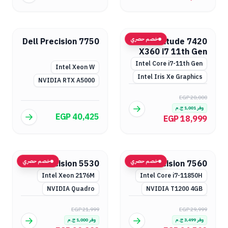
خصم حصري
Dell Precision 7750
Dell Latitude 7420
X360 i7 11th Gen
Intel Core i7-11th Gen
Intel Xeon W
Intel Iris Xe Graphics
NVIDIA RTX A5000
EGP 20,000
وفر
1,001
ج.م
EGP 40,425
EGP 18,999
خصم حصري
خصم حصري
Dell Precision 5530
Dell Precision 7560
Intel Xeon 2176M
Intel Core i7-11850H
NVIDIA Quadro
NVIDIA T1200 4GB
EGP 21,999
EGP 29,999
وفر
3,499
ج.م
وفر
1,000
ج.م