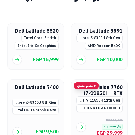
Dell Latitude 5520
Dell Latitude 5591
Intel Core i5-11th
Intel Core i5-8300H 8th Gen
Intel Iris Xe Graphics
AMD Radeon 540X
EGP 15,999
EGP 10,000
خصم حصري
Dell Latitude 7400
Dell Precision 7760
i7-11850H | RTX
A4000 & A3000
Intel Core i7-11850H 11th Gen
Intel Core i5-8365U 8th Gen
NVIDIA RTX A4000 8GB أو RTX A3000 (اختياري)
Intel UHD Graphics 620
EGP 33,000
وفر
3,001
ج.م
EGP 9,500
EGP 29,999