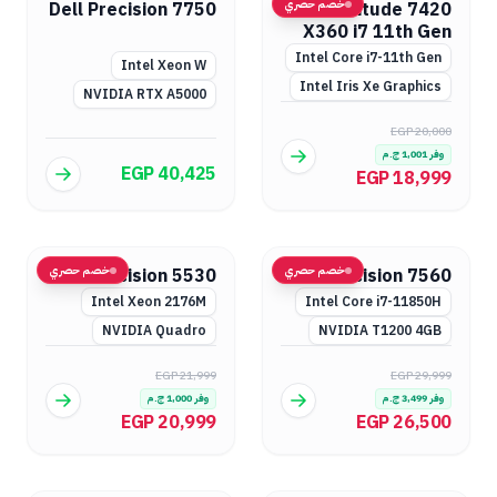
خصم حصري
Dell Precision 7750
Dell Latitude 7420
X360 i7 11th Gen
Intel Core i7-11th Gen
Intel Xeon W
Intel Iris Xe Graphics
NVIDIA RTX A5000
EGP 20,000
وفر
1,001
ج.م
EGP 40,425
EGP 18,999
خصم حصري
خصم حصري
Dell Precision 5530
Dell Precision 7560
Intel Xeon 2176M
Intel Core i7-11850H
NVIDIA Quadro
NVIDIA T1200 4GB
EGP 21,999
EGP 29,999
وفر
3,499
ج.م
وفر
1,000
ج.م
EGP 20,999
EGP 26,500