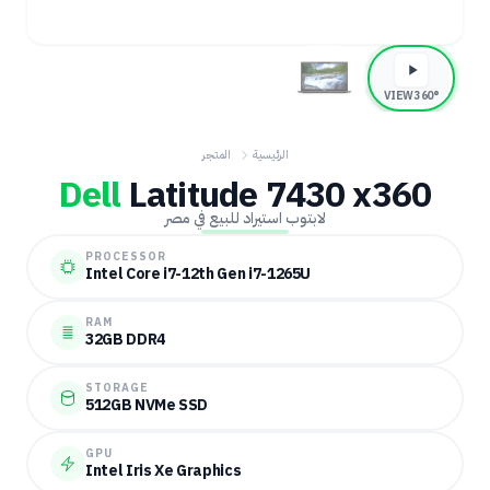
360° VIEW
الرئيسية
المتجر
Dell
Latitude 7430 x360
لابتوب استيراد للبيع في مصر
PROCESSOR
Intel Core i7-12th Gen i7-1265U
RAM
32GB DDR4
STORAGE
512GB NVMe SSD
GPU
Intel Iris Xe Graphics