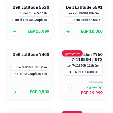
Dell Latitude 5520
Dell Latitude 5591
Intel Core i5-11th
Intel Core i5-8300H 8th Gen
Intel Iris Xe Graphics
AMD Radeon 540X
EGP 15,999
EGP 10,000
خصم حصري
Dell Latitude 7400
Dell Precision 7760
i7-11850H | RTX
A4000 & A3000
Intel Core i7-11850H 11th Gen
Intel Core i5-8365U 8th Gen
NVIDIA RTX A4000 8GB أو RTX A3000 (اختياري)
Intel UHD Graphics 620
EGP 33,000
وفر
3,001
ج.م
EGP 9,500
EGP 29,999