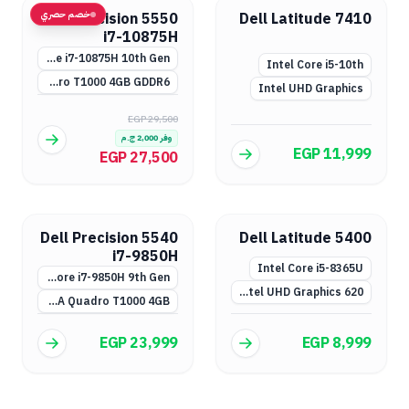
خصم حصري
Dell Precision 5550
Dell Latitude 7410
i7-10875H
Intel Core i7-10875H 10th Gen
Intel Core i5-10th
NVIDIA Quadro T1000 4GB GDDR6
Intel UHD Graphics
EGP 29,500
وفر
2,000
ج.م
EGP 11,999
EGP 27,500
Dell Precision 5540
Dell Latitude 5400
i7-9850H
Intel Core i5-8365U
Intel Core i7-9850H 9th Gen
Intel UHD Graphics 620
NVIDIA Quadro T1000 4GB
EGP 23,999
EGP 8,999