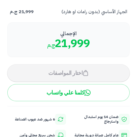
الجهاز الأساسي (بدون رامات او هارد)
21,999
ج.م
الإجمالي
21,999
ج.م
اختار المواصفات
كلمنا علي واتساب
ضمان 14 يوم استبدال
6 شهور ضد عيوب الصناعة
واسترجاع
عام كامل صيانة دورية مجانية
شحن سريع مجاني وآمن