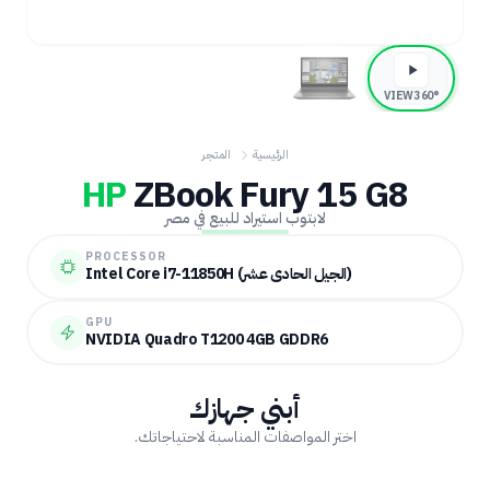
360° VIEW
الرئيسية
المتجر
HP
ZBook Fury 15 G8
لابتوب استيراد للبيع في مصر
PROCESSOR
Intel Core i7-11850H (الجيل الحادي عشر)
GPU
NVIDIA Quadro T1200 4GB GDDR6
أبني جهازك
اختر المواصفات المناسبة لاحتياجاتك.