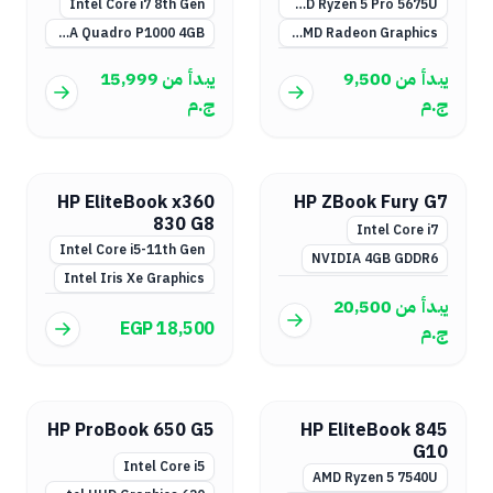
Intel Core i7 8th Gen
AMD Ryzen 5 Pro 5675U
AMD Radeon Graphics مدمج
NVIDIA Quadro P1000 4GB
يبدأ من
9,500
يبدأ من
15,999
ج.م
ج.م
HP EliteBook x360
HP ZBook Fury G7
830 G8
Intel Core i7
Intel Core i5-11th Gen
NVIDIA 4GB GDDR6
Intel Iris Xe Graphics
يبدأ من
20,500
EGP 18,500
ج.م
HP ProBook 650 G5
HP EliteBook 845
G10
Intel Core i5
AMD Ryzen 5 7540U