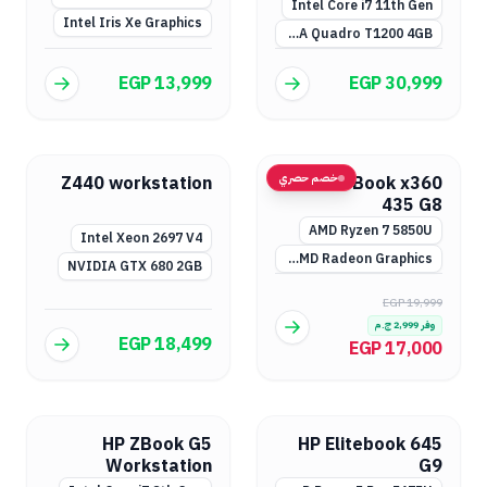
Intel Core i7 11th Gen
Intel Iris Xe Graphics
NVIDIA Quadro T1200 4GB
EGP 13,999
EGP 30,999
خصم حصري
Z440 workstation
HP ProBook x360
435 G8
AMD Ryzen 7 5850U
Intel Xeon 2697 V4
AMD Radeon Graphics مدمج
NVIDIA GTX 680 2GB
EGP 19,999
وفر
2,999
ج.م
EGP 18,499
EGP 17,000
HP ZBook G5
HP Elitebook 645
Workstation
G9